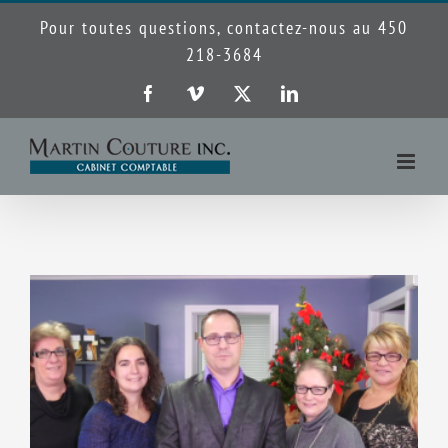
Passer
Pour toutes questions, contactez-nous au 450
au
218-3684
contenu
Facebook
Vimeo
X
LinkedIn