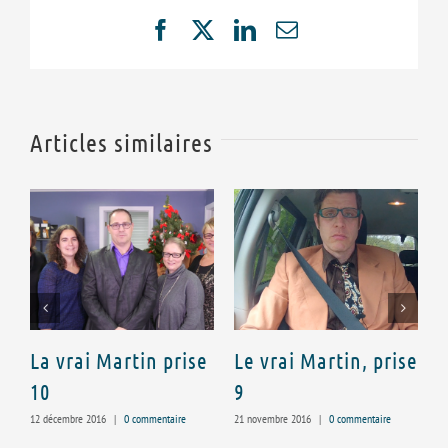
Facebook
X
LinkedIn
Email
Articles similaires
La vrai Martin prise
Le vrai Martin, prise
L
10
9
8
12 décembre 2016
|
0 commentaire
21 novembre 2016
|
0 commentaire
1 