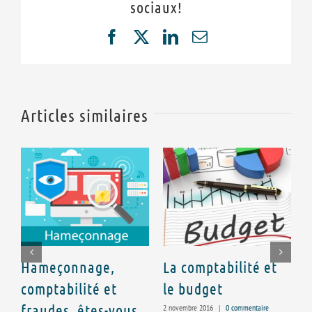
sociaux!
Facebook
X
LinkedIn
Email
Articles similaires
Hameçonnage,
La comptabilité et
E
comptabilité et
le budget
f
fraudes, êtes-vous
l
2 novembre 2016
|
0 commentaire