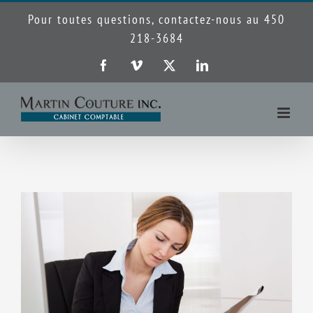
Passer
Pour toutes questions, contactez-nous au 450
au
218-3684
contenu
Facebook
Vimeo
X
LinkedIn
Voir
l'image
agrandie