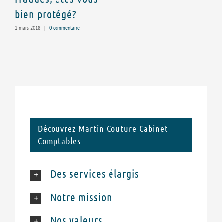
bien protégé?
15
1 mars 2018
|
0 commentaire
Découvrez Martin Couture Cabinet
Comptables
Des services élargis
Notre mission
Nos valeurs