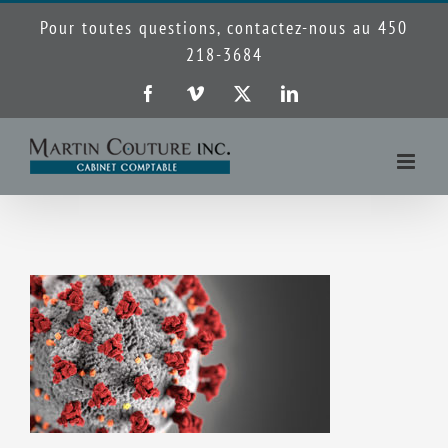
Passer
Pour toutes questions, contactez-nous au 450
au
218-3684
contenu
Facebook
Vimeo
X
LinkedIn