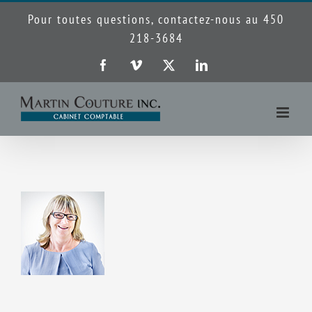
Passer
Pour toutes questions, contactez-nous au 450
au
218-3684
contenu
Facebook
Vimeo
X
LinkedIn