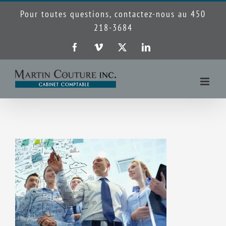
Passer
Pour toutes questions, contactez-nous au 450
au
218-3684
contenu
Facebook
Vimeo
X
LinkedIn