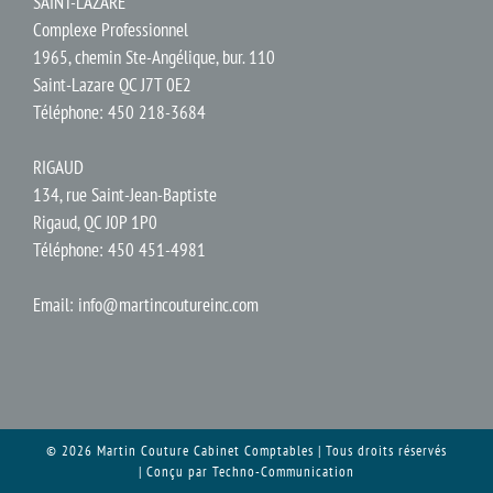
SAINT-LAZARE
Complexe Professionnel
1965, chemin Ste-Angélique, bur. 110
Saint-Lazare QC J7T 0E2
Téléphone: 450 218-3684
RIGAUD
134, rue Saint-Jean-Baptiste
Rigaud, QC J0P 1P0
Téléphone: 450 451-4981
Email:
info@martincoutureinc.com
© 2026 Martin Couture Cabinet Comptables | Tous droits réservés
| Conçu par
Techno-Communication