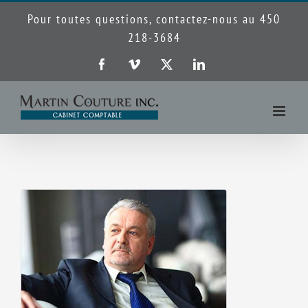
Passer
Pour toutes questions, contactez-nous au 450
au
218-3684
contenu
Facebook
Vimeo
X
LinkedIn